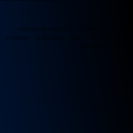
Veranstaltungen
InsiderClub
Projekte
GanEden
Blog
Kontakt
Newsletter